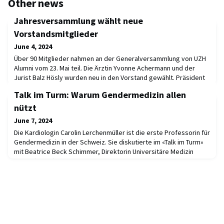
Other news
Jahresversammlung wählt neue
Vorstandsmitglieder
June 4, 2024
Über 90 Mitglieder nahmen an der Generalversammlung von UZH
Alumni vom 23. Mai teil. Die Ärztin Yvonne Achermann und der
Jurist Balz Hösly wurden neu in den Vorstand gewählt. Präsident
Alex Rübel blickte auf interessante Veranstaltungen zurück und
Talk im Turm: Warum Gendermedizin allen
berichtete über die erfolgreiche Kampagne zum Kontakterhalt.
Im Anschluss hielt der Gerontologe Mike Martin ein Referat zum
nützt
Thema «Innovationen für gesu
June 7, 2024
Die Kardiologin Carolin Lerchenmüller ist die erste Professorin für
Gendermedizin in der Schweiz. Sie diskutierte im «Talk im Turm»
mit Beatrice Beck Schimmer, Direktorin Universitäre Medizin
Zürich (UMZH), über Gendermedizin und weshalb diese wichtig
ist. Wer nicht am Talk im Turm dabei sein konnte, kann das
Gespräch jetzt als Podcast nachhören.Viele Krankheiten haben
unterschiedliche geschlechts