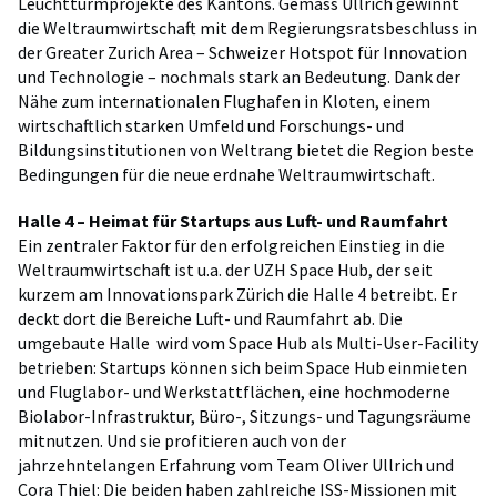
Leuchtturmprojekte des Kantons. Gemäss Ullrich gewinnt
die Weltraumwirtschaft mit dem Regierungsratsbeschluss in
der Greater Zurich Area – Schweizer Hotspot für Innovation
und Technologie – nochmals stark an Bedeutung. Dank der
Nähe zum internationalen Flughafen in Kloten, einem
wirtschaftlich starken Umfeld und Forschungs- und
Bildungsinstitutionen von Weltrang bietet die Region beste
Bedingungen für die neue erdnahe Weltraumwirtschaft.
Halle 4 – Heimat für Startups aus Luft- und Raumfahrt
Ein zentraler Faktor für den erfolgreichen Einstieg in die
Weltraumwirtschaft ist u.a. der UZH Space Hub, der seit
kurzem am Innovationspark Zürich die Halle 4 betreibt. Er
deckt dort die Bereiche Luft- und Raumfahrt ab. Die
umgebaute Halle wird vom Space Hub als Multi-User-Facility
betrieben: Startups können sich beim Space Hub einmieten
und Fluglabor- und Werkstattflächen, eine hochmoderne
Biolabor-Infrastruktur, Büro-, Sitzungs- und Tagungsräume
mitnutzen. Und sie profitieren auch von der
jahrzehntelangen Erfahrung vom Team Oliver Ullrich und
Cora Thiel: Die beiden haben zahlreiche ISS-Missionen mit