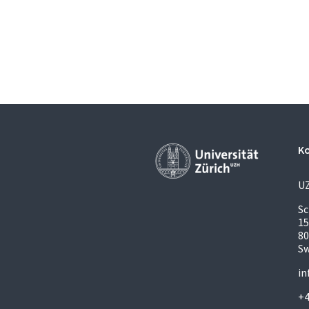
K
U
S
1
80
Sw
in
+4