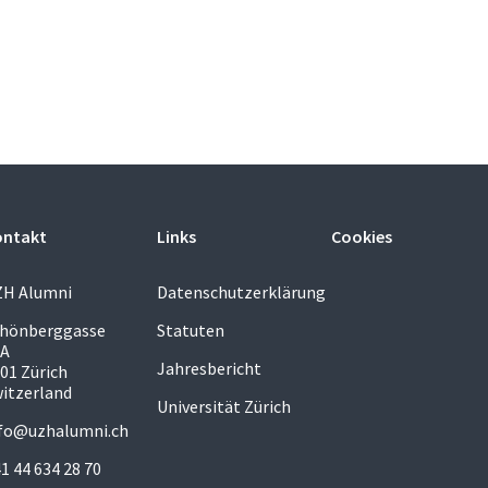
ontakt
Links
Cookies
ZH Alumni
Datenschutzerklärung
chönberggasse
Statuten
5A
Jahresbericht
01 Zürich
itzerland
Universität Zürich
fo@uzhalumni.ch
1 44 634 28 70