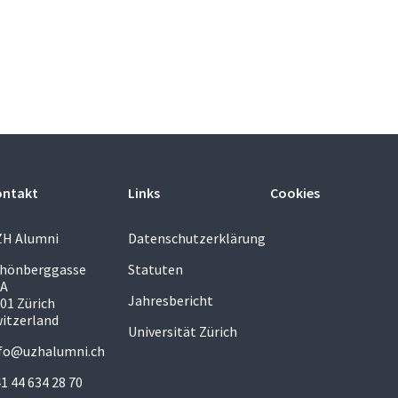
ontakt
Links
Cookies
ZH Alumni
Datenschutzerklärung
chönberggasse
Statuten
5A
Jahresbericht
01 Zürich
itzerland
Universität Zürich
fo@uzhalumni.ch
1 44 634 28 70