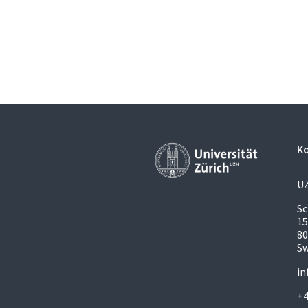
K
U
S
1
80
Sw
in
+4