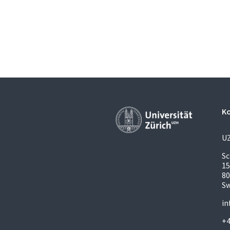
K
U
S
1
80
Sw
in
+4