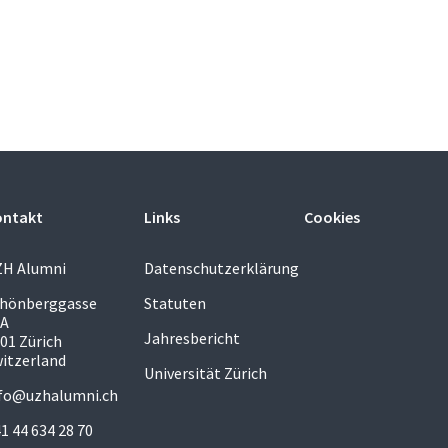
ontakt
Links
Cookies
ZH Alumni
Datenschutzerklärung
chönberggasse
Statuten
5A
Jahresbericht
01 Zürich
itzerland
Universität Zürich
fo@uzhalumni.ch
1 44 634 28 70