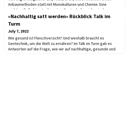
Anbaumethoden statt mit Monokulturen und Chemie. Eine
wichtige Rolle könnte die grüne Gentechnik spielen, indem
gezielt robustere Pflanzensorten gezüchtet werden. Wir selbst
«Nachhaltig satt werden» Rückblick Talk im
können zu einer nachhaltigen Ernährung beitragen, wenn
Turm
July 7, 2022
Wie gesund ist Fleischverzicht? Und weshalb braucht es
Gentechnik, um die Welt zu ernähren? Im Talk im Turm gab es
Antworten auf die Frage, wie wir auf nachhaltige, gesunde und
genussreiche Weise satt werden.Podium im Restaurant Uniturm
mit der Ernährungswissenschaftlerin Sabine Rohrmann und dem
Pflanzengenetiker Ueli Grossniklaus, moderiert von Thomas Gull
(l.) und Roger Nickl (r.), den Redaktore