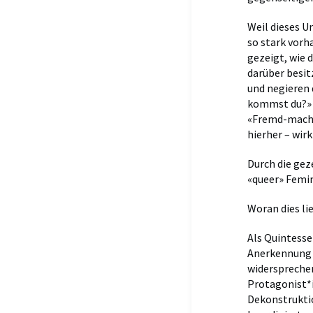
Weil dieses 
so stark vorh
gezeigt, wie 
darüber besit
und negieren 
kommst du?» a
«Fremd-machen
hierher – wir
Durch die gez
«queer» Femin
Woran dies li
Als Quintesse
Anerkennung (
widersprechen
Protagonist*i
Dekonstruktio