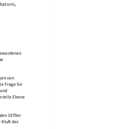
diatorin,
 gewordenen
ie
ngen von
te Frage für
 und
erielle Ebene
 den 1970er
Kluft des