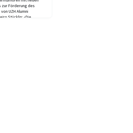
 Hirntumoren mit neuen
 zur Förderung des
 von UZH Alumni
eiro Stücklin: «Die
ren haben sich zwar
nt wie bei anderen
eukämie oder N