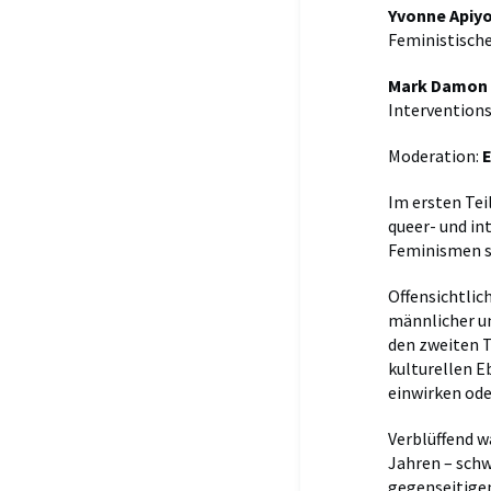
Yvonne Apiy
Feministische
Mark Damon 
Intervention
Moderation:
E
Im ersten Tei
queer- und in
Feminismen s
Offensichtlic
männlicher un
den zweiten T
kulturellen E
einwirken ode
Verblüffend w
Jahren – schw
gegenseitigen