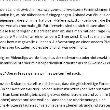
Unverständnis zwischen «schwarzen» und «weissen» Feministinnen
anden ist, wurde näher darauf eingegangen. Anhand von Visualisi
diejenigen, die sich innerhalb der «Referenzkultur» befinden, die
zen was als «normal» gilt. Fatalerweise sind sie sich dessen aber n
diese Macht sogar. Z.B. streitet man ab, dass man mit der Frage «
ndere Menschen an einen andern Ort verweist. Dies tut man, ohn
» bewusst gewollt zu haben. Als Verortung an einen andern Plat
kt es aber trotzdem, ob es absichtlich war oder nicht.
eigten Videoclips wurde klar, dass der «schwarze» oder «intersekti
ismus viel stärker mit Körperlichkeit arbeitet als der «weisse» 
egt? Dieser Frage gehen wir im zweiten Teil nach.
nz der Diskussion stellte sich heraus, dass die gleichzeitige Ford
in der Referenzkultur) und der Dekonstruktion (der Referenzkult
. Man kann nicht gleichzeitig etwas dekonstruieren und von ihm 
nnen) anerkannt sein wollen – ausser diese Anerkennungs- und
ns-Prozesse laufen auf verschiedenen Ebenen ab und sind strate