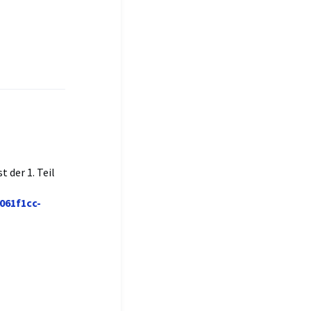
 der 1. Teil
061f1cc-