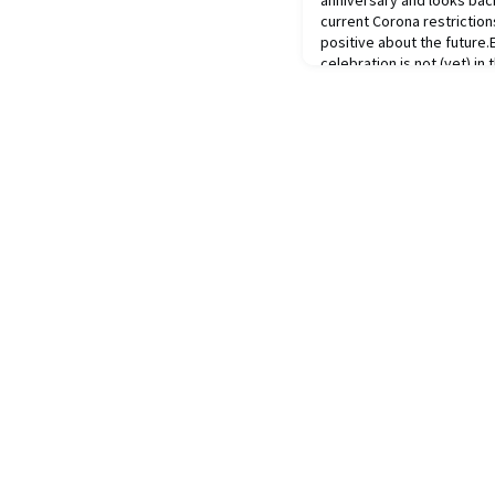
anniversary and looks bac
current Corona restriction
positive about the future.E
celebration is not (yet) in
Chapter Sydney is neverth
years ago, in February 2016
event at t