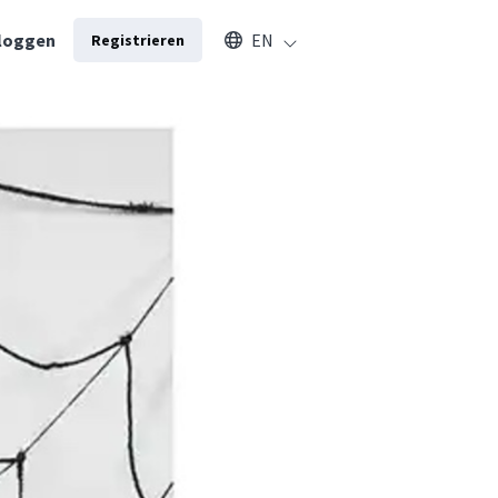
Select an available language
loggen
EN
Registrieren