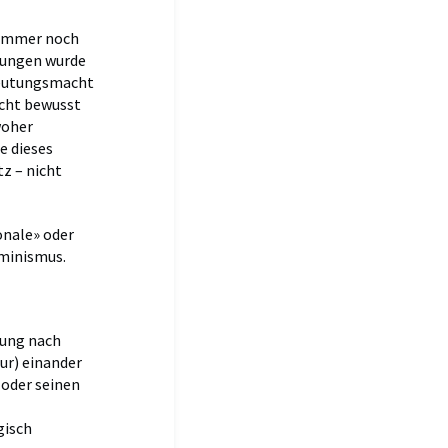
 immer noch
erungen wurde
 Deutungsmacht
icht bewusst
woher
e dieses
z – nicht
onale» oder
Feminismus.
erung nach
ur) einander
(oder seinen
gisch