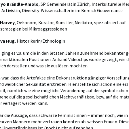
oyo Brändle-Amolo
, SP Gemeinderätin Zürich, Interkulturelle Me
 Artivistin, Diversity-Wissenschafterin im Bereich Gouvernance
Harvey
, Oekonom, Kurator, Künstler, Mediator, spezialisiert auf
sstrategien bei Mikroaggressionen
va Hug
, Historikerin/Ethnologin
l ging es v.a. um die in den letzten Jahren zunehmend bekannter
tersektionalen Positionen. Anhand Videoclips wurde gezeigt, wie d
ich darstellen und was sie auslösen möchten.
h war, dass die Artefakte eine Dekonstruktion gängiger Vorstellu
d weiblicher Sexualität erstreben. Hier stellte sich schon eine ers
eil, nämlich wie eine mögliche Veränderung auf der symbolischen
bene auf die gesellschaftlichen Machtverhältisse, bzw. auf die mat
r verlagert werden kann.
ar die Aussage, dass schwarze Feministinnen – immer noch, wie in
arzen Männern mehr vertrauen könnten als weissen Frauen. Diese 
 Unverständnisses ist (noch) nicht aufgehoben.