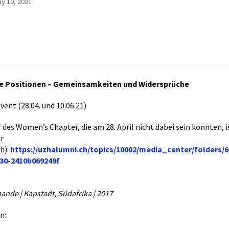
y 10, 2021
he Positionen – Gemeinsamkeiten und Widersprüche
vent (28.04. und 10.06.21)
 des Women’s Chapter, die am 28. April nicht dabei sein konnten, ist
r
h):
https://uzhalumni.ch/topics/10002/media_center/folders/6
30-2410b069249f
ande | Kapstadt, Südafrika | 2017
en: