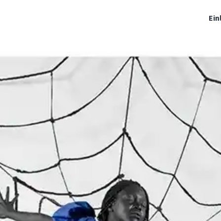
haft
Events
Engagement
News
Ein
Jobs
Organisationen