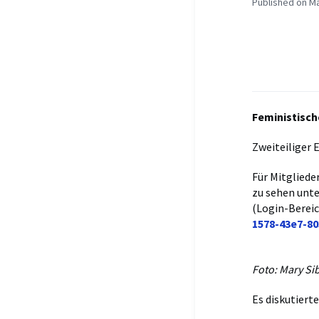
Published on Ma
Feministisc
Zweiteiliger E
Für Mitglieder
zu sehen unte
(Login-Bereic
1578-43e7-80
Foto: Mary Sib
Es diskutiert