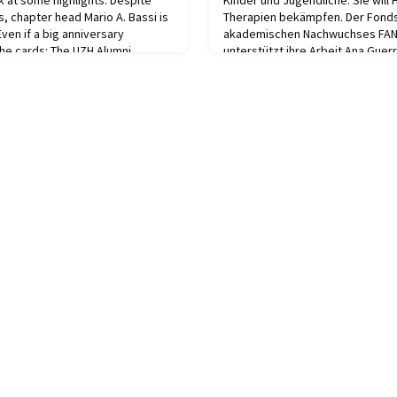
k at some highlights. Despite
Kinder und Jugendliche. Sie will
s, chapter head Mario A. Bassi is
Therapien bekämpfen. Der Fonds
ven if a big anniversary
akademischen Nachwuchses FAN
 the cards: The UZH Alumni
unterstützt ihre Arbeit.Ana Guerr
eless in a festive mood. Five
Überlebenschancen bei Hirntumo
, it was founded during an initial
verbessert, aber nicht so marka
Kinderkrebserkrankungen wie L