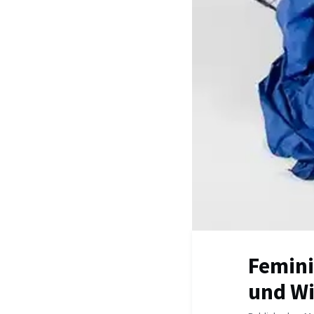
Femini
und W