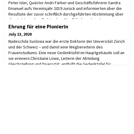
Peter Isler, Quästor Andri Färber und Geschäftsführerin Sandra
Emanuel aufs Vereinsjahr 2019 zurück und informierten über die
Resultate der zuvor schriftlich durchgeführten Abstimmung über
die statutarischen Traktanden. Alex Rübel wurde mit grossem
Mehr in den Vorstand von UZH Alumni gewählt. Ausserdem erhielt
Ehrung für eine Pionierin
Andreas Donatsch die exquisite
July 13, 2020
Nadeschda Suslowa war die erste Doktorin der Universität Zürich
und der Schweiz – und damit eine Wegbereiterin des
Frauenstudiums. Eine neue Gedenktafel im Hauptgebäude soll an
sie erinnern.Christiane Löwe, Leiterin der Abteilung
Gleichstellung und Diversität, enthüllt die Gedenktafel für
Nadeschda Suslowa. (Bild: Frank Brüderli)Die Russin Nadeschda
Suslowa promovierte im Dezember 1867 als erste F