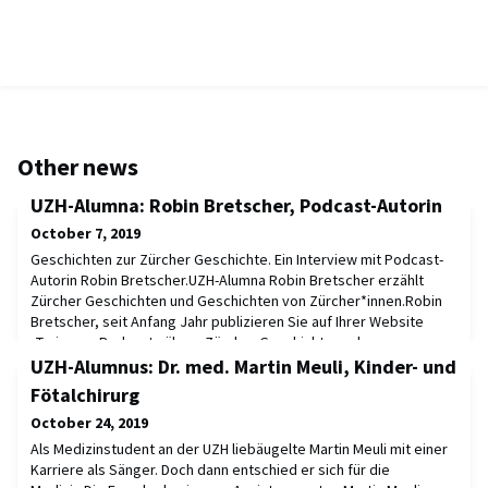
Other news
UZH-Alumna: Robin Bretscher, Podcast-Autorin
October 7, 2019
Geschichten zur Zürcher Geschichte. Ein Interview mit Podcast-
Autorin Robin Bretscher.UZH-Alumna Robin Bretscher erzählt
Zürcher Geschichten und Geschichten von Zürcher*innen.Robin
Bretscher, seit Anfang Jahr publizieren Sie auf Ihrer Website
«Turicana» Podcasts über «Zürcher Geschichte und
Zürcher*innen». Mit grossem Echo. Sie haben an der UZH Anglistik
UZH-Alumnus: Dr. med. Martin Meuli, Kinder- und
und Germanistik studiert. Was hat Sie motiv
Fötalchirurg
October 24, 2019
Als Medizinstudent an der UZH liebäugelte Martin Meuli mit einer
Karriere als Sänger. Doch dann entschied er sich für die