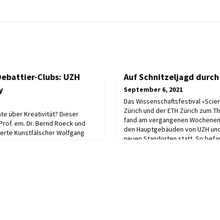
Debattier-Clubs: UZH
Auf Schnitzeljagd durch 
y
September 6, 2021
Das Wissenschaftsfestival «Scient
Zürich und der ETH Zürich zum Th
te über Kreativität? Dieser
fand am vergangenen Wochenend
rof. em. Dr. Bernd Roeck und
den Hauptgebäuden von UZH und
ierte Kunstfälscher Wolfgang
neuen Standorten statt. So befa
eranstaltung am 28. Oktober 2021
ETH Alumni und UZH Alumni mit de
ed History Clubs nach. Prof.
Campus Hönggerberg und am Camp
eltracchi (v.l.n.r)Schon in
Teil des Fami
n der Universität Zürich hatte