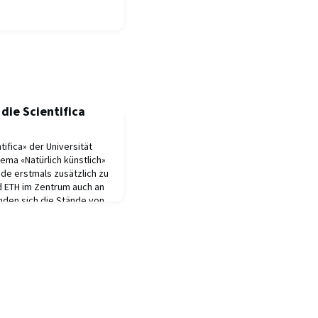
die Scientifica
ifica» der Universität
ema «Natürlich künstlich»
e erstmals zusätzlich zu
 ETH im Zentrum auch an
nden sich die Stände von
m Scientifica-Trail am
us Irchel. Der Trail war