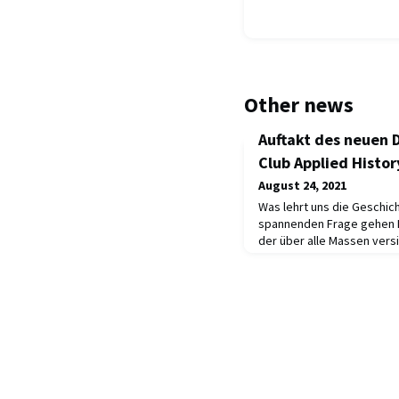
Other news
Auftakt des neuen 
Club Applied Histor
August 24, 2021
Was lehrt uns die Geschich
spannenden Frage gehen P
der über alle Massen vers
Beltracchi in der ersten V
des neu gegründeten Appli
Bernd Roeck und Wolfgang B
seiner Zeit als Professor a
Bernd Roeck im