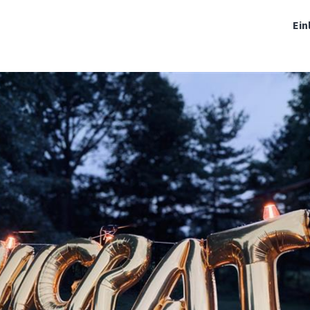
haft
Events
Engagement
News
Ein
Jobs
Organisationen