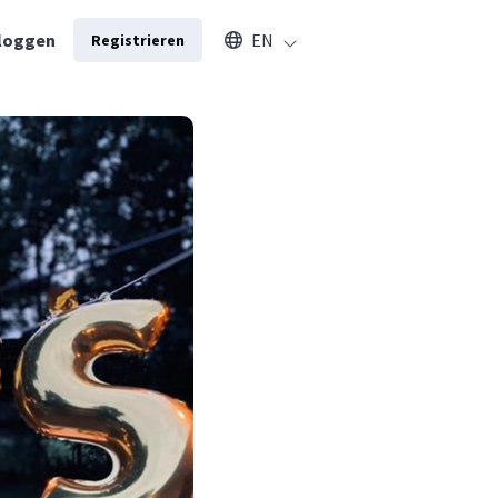
Select an available language
loggen
EN
Registrieren