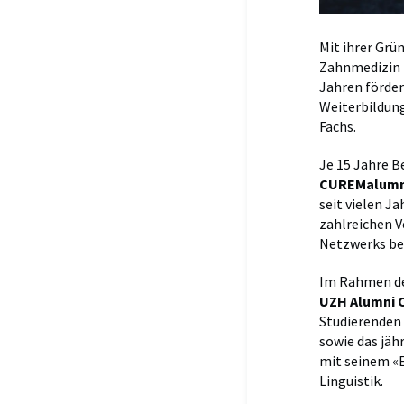
Mit ihrer Grü
Zahnmedizin i
Jahren förder
Weiterbildung
Fachs.
Je 15 Jahre B
CUREMalumn
seit vielen J
zahlreichen 
Netzwerks bei
Im Rahmen des
UZH Alumni C
Studierenden 
sowie das jäh
mit seinem «E
Linguistik.