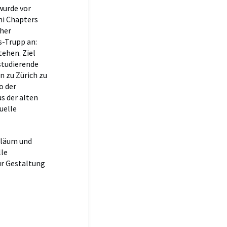
urde vor
ni Chapters
üher
s-Trupp an:
tehen. Ziel
studierende
n zu Zürich zu
o der
s der alten
uelle
iläum und
lle
ur Gestaltung