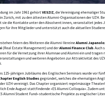
ndung im Jahr 1961 gehört
VESZIZ
, die Vereinigung ehemaliger St
n Zürich, mit zu den ältesten Alumni-Organisationen der UZH. Ber
t sie die Kontakte unter den Absolvent:innen, veranstaltet jedes 
en für ihre Mitglieder und unterstützt auch die aktuellen Studier
estehen feiern des Weiteren die Alumni-Vereine
Alumni Japanolo
i
(Real Estate Management) und der
Alumni Finance Club
. Auch 
ahren für die Vernetzung ihrer Alumnae und Alumni ein und tragen 
Veranstaltungen und weiteren Angeboten zur Attraktivität des U
.
 125-jährigen Jubiläums des Englischen Seminars wurde vor fünf
hapter English Studies
gegründet, welches die ehemaligen Angli
der UZH vereinigt. Das Chapter organisiert regelmässige Theate
rlich Ende August stattfindende «ES Alumni Colloquia». Zudem unt
S Alumni Student Fund» studentische Projekte zu englischer Lite