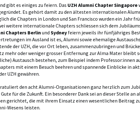
nd gibt es einiges zu feiern. Das
UZH Alumni Chapter Singapore
w
egründet. Es gehört damit zu den ältesten internationalen Alum
glich die Chapters in London und San Francisco wurden ein Jahr fr
ei weitere internationale Chapters schliessen sich dem Jubiläum
ni Chapters Berlin
und
Sydney
feiern jeweils ihr fünfjähriges Bes
rtretungen im Ausland ist es, Alumni sowie ehemalige Austausch
tende der UZH, die vor Ort leben, zusammenzubringen und Brücke
tz mehr oder weniger grosser Entfernung zur Alma Mater bleibt s
liche) Austausch bestehen, zum Beispiel indem Professor:innen au
apters mit einem Besuch beehren und spannende Einblicke in akt
der UZH gewähren.
ratuliert den acht Alumni-Organisationen ganz herzlich zum Jub
Gute für die Zukunft. Ein besonderer Dank sei an dieser Stelle an a
n gerichtet, die mit ihrem Einsatz einen wesentlichen Beitrag z
ni-Wesens leisten.