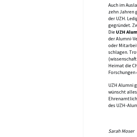
Auch im Ausla
zehn Jahren g
der UZH. Ledi
gegründet. Zw
Die
UZH Alum
der Alumni-Ve
oder Mitarbei
schlagen. Tro
(wissenschaft
Heimat die Ch
Forschungen 
UZH Alumni g
wünscht alles 
Ehrenamtliche
des UZH-Alum
Sarah Moser