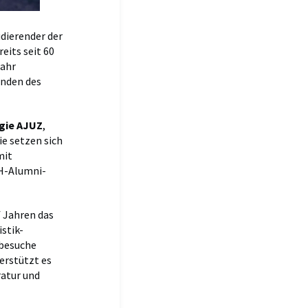
udierender der
eits seit 60
Jahr
enden des
gie AJUZ
,
sie setzen sich
mit
ZH-Alumni-
 Jahren das
stik-
rbesuche
erstützt es
ratur und