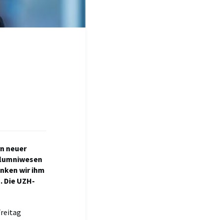
rn neuer
 Alumniwesen
anken wir ihm
o
. Die UZH-
reitag