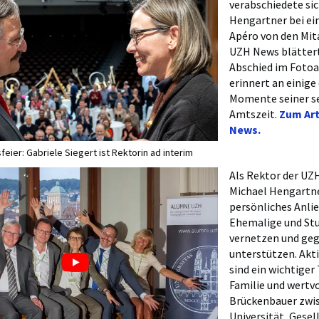
verabschiedete si
Hengartner bei ei
Apéro von den Mit
UZH News blätter
Abschied im Foto
erinnert an einig
Momente seiner s
Amtszeit.
Zum Art
News.
eier: Gabriele Siegert ist Rektorin ad interim
Als Rektor der UZ
Michael Hengartne
persönliches Anlie
Ehemalige und Stu
vernetzen und geg
unterstützen. Akt
sind ein wichtiger
Familie und wertvo
Brückenbauer zwi
Universität, Gesell