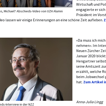
Wirtschaft und Pol
engagierte er sich 
o, Michael? Abschieds-Video von UZH Alumni
Präsident im Vors
deo lassen wir einige Erinnerungen an eine schöne Zeit aufleben.
Z
«Da muss ich mich
nehmen». Im Inter
Neuen Zürcher Zei
Januar 2020 blickt
Hengartner selbst
seine Amtszeit zu
erzählt, welche Ro
beim Jobwechsel 
hat.
Zum Artikel i
Anna-Julia Lingg
hieds-Interview in der NZZ