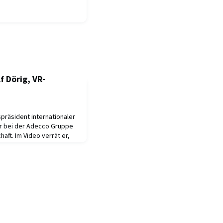
f Dörig, VR-
spräsident internationaler
r bei der Adecco Gruppe
aft. Im Video verrät er,
 eine Topkarriere
Studierenden rät, die
g studierte und
ften an der UZH. Seine