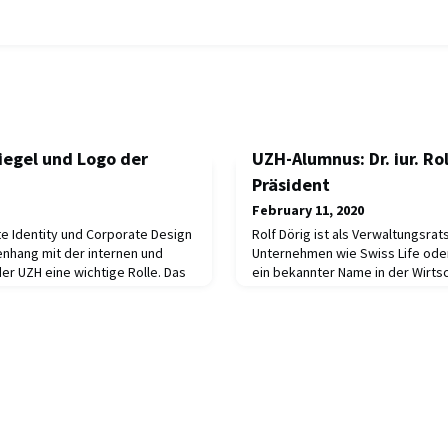
iegel und Logo der
UZH-Alumnus: Dr. iur. Rol
Präsident
February 11, 2020
e Identity und Corporate Design
Rolf Dörig ist als Verwaltungsrat
nhang mit der internen und
Unternehmen wie Swiss Life ode
r UZH eine wichtige Rolle. Das
ein bekannter Name in der Wirtsch
so. Wie sah das UZH-Logo zu Ihrer
was ihm persönlich geholfen hat,
rchiw wirft einen kurzen Blick
hinzulegen, und was er heutigen 
en, das Erscheinungsbild der
ganz nach oben wollen.Rolf Döri
chen.1932, im Vorfeld der
promovierte in Rechtswissenscha
Doktorarbeit zur Sachmä