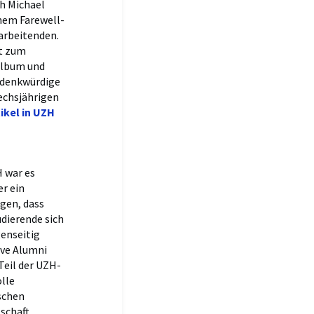
ch Michael
nem Farewell-
arbeitenden.
t zum
album und
e denkwürdige
echsjährigen
ikel in UZH
H war es
r ein
gen, dass
dierende sich
enseitig
ive Alumni
 Teil der UZH-
lle
schen
schaft,