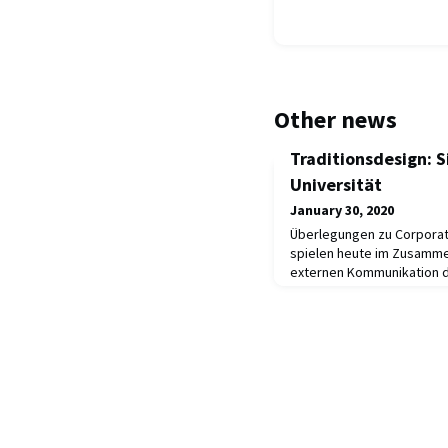
Other news
Traditionsdesign: S
Universität
January 30, 2020
Überlegungen zu Corporat
spielen heute im Zusamme
externen Kommunikation de
ist noch nicht sehr lange 
Studienzeit aus? Das UZH A
zurück auf die Bestrebung
Universität zu vereinheitli
Feierlichkeit