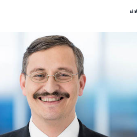
haft
Events
Engagement
News
Ein
Jobs
Organisationen