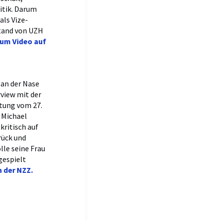
itik. Darum
als Vize-
tand von UZH
um Video auf
 an der Nase
view mit der
tung vom 27.
 Michael
kritisch auf
rück und
lle seine Frau
gespielt
n der NZZ.