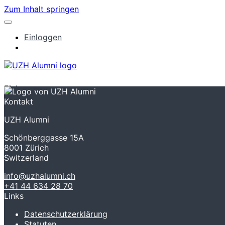
Zum Inhalt springen
Einloggen
Einloggen
Kontakt
UZH Alumni
Schönberggasse 15A
8001 Zürich
Switzerland
info@uzhalumni.ch
+41 44 634 28 70
Links
Datenschutzerklärung
Statuten